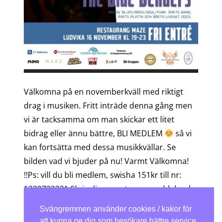
Välkomna på en novemberkväll med riktigt
drag i musiken. Fritt inträde denna gång men
vi är tacksamma om man skickar ett litet
bidrag eller ännu bättre, BLI MEDLEM
så vi
kan fortsätta med dessa musikkvällar. Se
bilden vad vi bjuder på nu! Varmt Välkomna!
!!Ps: vill du bli medlem, swisha 151kr till nr:
1230732321 Skriv din e-post som meddelande
så får du all information om kommande
Svängremmen använder cookies / kakor för
händelser.
att kunna ge dig som besökare bättre service.