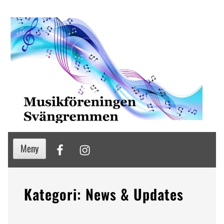
Hoppa
till
innehåll
Facebook
Instagram
Meny
Kategori:
News & Updates