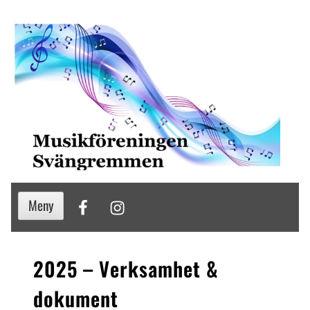
Hoppa
till
innehåll
Facebook
Instagram
Meny
2025 – Verksamhet &
dokument